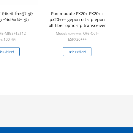
 ইথারনেট র্যাকমাউন্ট সুইচ
Pon module PX20+ PX20++
পরিচালিত শিল্প সুইচ
px20+++ gepon olt sfp epon
olt fiber optic sfp transceiver
OFS-MIGSF12T12
Model: মডেল নম্বর: OFS-OLT-
: 100 পিসি
ESPX20+++
Min: 60 পিসি
ন যোগাযোগ
এখন যোগাযোগ