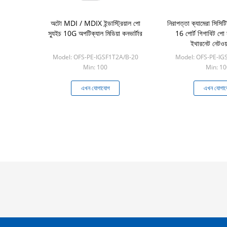
অটো MDI / MDIX ইন্ডাস্ট্রিয়াল পো
নিরাপত্তা ক্যামেরা সিসিট
স্যুইচ 10G অপটিক্যাল মিডিয়া কনভার্টার
16 পোর্ট গিগাবিট পো 
ইথারনেট নেটওয়া
Model: OFS-PE-IGSF1T2A/B-20
Model: OFS-PE-IG
Min: 100
Min: 10
এখন যোগাযোগ
এখন যোগা