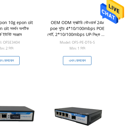
gepon 10g epon olt
OEM ODM ফ্যাক্টরি নেটওয়ার্ক 24v
 olt সমর্থন অপটিক
poe সুইচ 4*10/100mbps POE
্ক ইউনিট সরঞ্জাম
পোর্ট, 2*10/100mbps UP-লিঙ্ক পোর্ট
NVR ISP FTTH CCTV-এর জন্য
l: OFSE3404
Model: OFS-PE-DT6-S
in: 2 পিসি
Min: 1 পিসি
ন যোগাযোগ
এখন যোগাযোগ