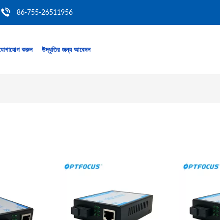
86-755-26511956
যোগাযোগ করুন
উদ্ধৃতির জন্য আবেদন