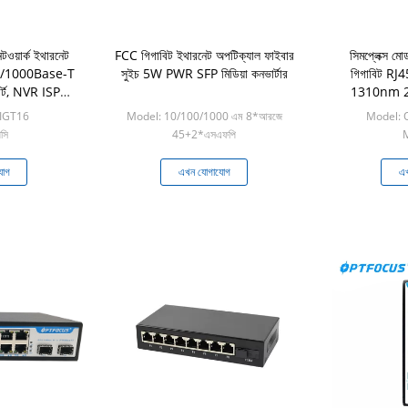
়ার্ক ইথারনেট
FCC গিগাবিট ইথারনেট অপটিক্যাল ফাইবার
সিমপ্লেক্স মো
0/1000Base-T
সুইচ 5W PWR SFP মিডিয়া কনভার্টার
গিগাবিট RJ4
্ট, NVR ISP
1310nm 20k
ল্প গ্রেড
-IGT16
Model: 10/100/1000 এম 8*আরজে
Model: 
সি
45+2*এসএফপি
M
Min: 1 টুকরা
যোগ
এখন যোগাযোগ
এখ