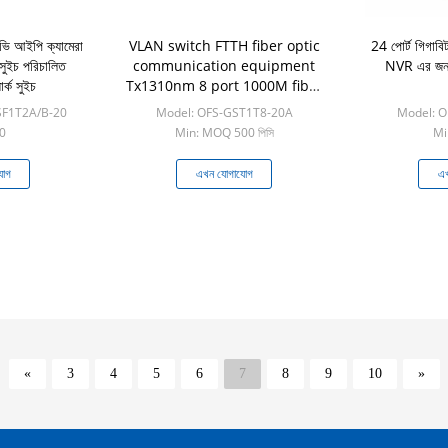
িভি আইপি ক্যামেরা
VLAN switch FTTH fiber optic
24 পোর্ট গিগাবিট
সুইচ পরিচালিত
communication equipment
NVR এর জন্য 
র্ক সুইচ
Tx1310nm 8 port 1000M fiber
switch wholesale price
SF1T2A/B-20
Model: OFS-GST1T8-20A
Model: 
0
Min: MOQ 500 পিসি
Min
যোগ
এখন যোগাযোগ
এখ
«
3
4
5
6
7
8
9
10
»