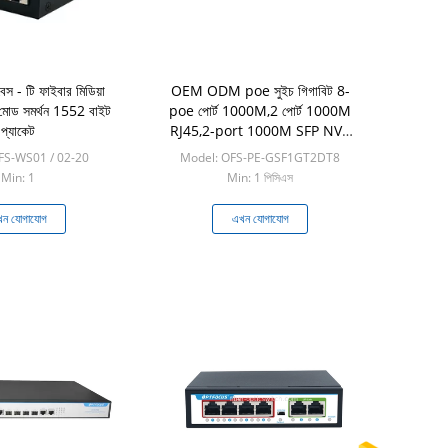
 - টি ফাইবার মিডিয়া
OEM ODM poe সুইচ গিগাবিট 8-
 মোড সমর্থন 1552 বাইট
poe পোর্ট 1000M,2 পোর্ট 1000M
প্যাকেট
RJ45,2-port 1000M SFP NVR
ISP FTTH CCTV IP ক্যামেরার জন্য
FS-WS01 / 02-20
Model: OFS-PE-GSF1GT2DT8
Min: 1
Min: 1 পিসিএস
ন যোগাযোগ
এখন যোগাযোগ