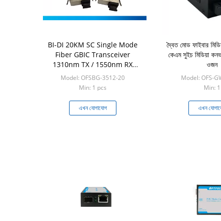
BI-DI 20KM SC Single Mode
দ্বৈত মোড ফাইবার মিডিয
Fiber GBIC Transceiver
কেএম সুইচ মিডিয়া কনভ
1310nm TX / 1550nm RX
ওজন
1.25G
Model: OFSBG-3512-20
Model: OFS-G
Min: 1 pcs
Min: 1
এখন যোগাযোগ
এখন যোগা