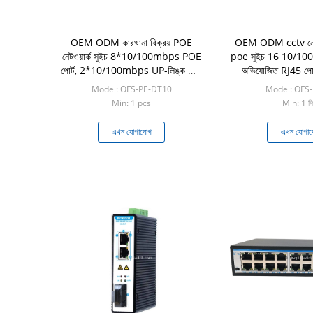
OEM ODM কারখানা বিক্রয় POE
OEM ODM cctv নেটওয
নেটওয়ার্ক সুইচ 8*10/100mbps POE
poe সুইচ 16 10/10
পোর্ট, 2*10/100mbps UP-লিঙ্ক পোর্ট
অভিযোজিত RJ45 পোর
NVR ISP FTTH CCTV IP ক্যামেরার
FTTH-এর জন্য শি
Model: OFS-PE-DT10
Model: OFS
জন্য
Min: 1 pcs
Min: 1 পি
এখন যোগাযোগ
এখন যোগা