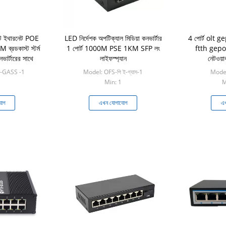
িট ইথারনেট POE
LED নির্দেশক অপটিক্যাল মিডিয়া কনভার্টার
4 পোর্ট olt 
্রডকাস্ট স্টর্ম
1 পোর্ট 1000M PSE 1KM SFP লং
ftth gepon
নভার্টারের সাথে
লাইফস্প্যান
নেটওয়ার
ই-GASS -1
Model: OFS-পি ই-গ্যাস-1
Mode
Min: 1
M
যোগ
এখন যোগাযোগ
এখ