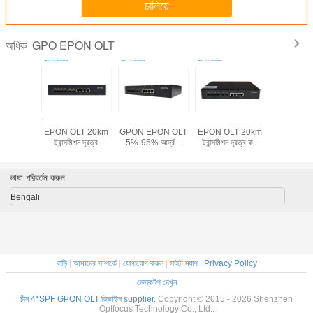
চালিয়ে
GPO EPON OLT
অধিক
নেটওয়ার্ক
1G/10G পোর্ট GPON
AC/DC পাওয়ার
20W 100M GPON
4 পোর্ট O
ন GPON
EPON OLT 20km
GPON EPON OLT
EPON OLT 20km
300 মিম
 পাওয়ার
ট্রান্সমিশন দূরত্ব
5%-95% আর্দ্রতা
ট্রান্সমিশন দূরত্ব কম
মিমি*45 মিমি
≤20W
300mm*440mm*45mm
নেটওয়ার্কিং সলিউশন
শক্তি খরচ
5%-9
মাত্রা
ভাষা পরিবর্তন করুন
Bengali
বাড়ি
|
আমাদের সম্পর্কে
|
যোগাযোগ করুন
|
সাইট ম্যাপ
|
Privacy Policy
ডেস্কটপ দেখুন
চীন 4*SPF GPON OLT ডিভাইস supplier.
Copyright © 2015 - 2026 Shenzhen
Optfocus Technology Co., Ltd..