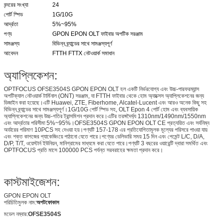
বন্দরের সংখ্যা
24
পোর্ট স্পিড
1G/10G
আর্দ্রতা
5%~95%
পণ্য
GPON EPON OLT ফাইবার অপটিক সরঞ্জাম
সামঞ্জস্য
বিভিন্ন ব্র্যান্ডের সাথে সামঞ্জস্যপূর্ণ
আবেদন
FTTH FTTX নেটওয়ার্ক সমাধান
অ্যাপ্লিকেশন:
OPTFOCUS OFSE3504S GPON EPON OLT হল একটি নির্ভরযোগ্য এবং উচ্চ-পারফরম্যান্স
অপটিক্যাল নেটওয়ার্ক টার্মিনাল (ONT) সরঞ্জাম, যা FTTH ফাইবার থেকে হোম অ্যাক্সেস অ্যাপ্লিকেশনের জন্য
ডিজাইন করা হয়েছে।এটি Huawei, ZTE, Fiberhome, Alcatel-Lucent এবং আরও অনেক কিছু সহ
বিভিন্ন ব্র্যান্ডের সাথে সামঞ্জস্যপূর্ণ।1G/10G পোর্ট স্পিড সহ, OLT Epon 4 পোর্ট হোম এবং ব্যবসায়িক
অ্যাপ্লিকেশনের জন্য উচ্চ-গতির ট্রান্সমিশন প্রদান করে।এটির তরঙ্গদৈর্ঘ্য 1310nm/1490nm/1550nm
এবং আর্দ্রতার পরিসীমা 5%~95%।OFSE3504S GPON EPON OLT CE প্রত্যয়িত এবং সর্বনিম্ন
অর্ডারের পরিমাণ 10PCS সহ দেওয়া হয়।পণ্যটি 157-178 এর প্রতিযোগিতামূলক মূল্যের পরিসরে পাওয়া যায়
এবং শক্ত কাগজের প্যাকেজিংয়ে পাঠানো যেতে পারে।পণ্যের ডেলিভারি সময় 15 দিন এবং পেমেন্ট L/C, D/A,
D/P, T/T, ওয়েস্টার্ন ইউনিয়ন, মানিগ্রামের মাধ্যমে করা যেতে পারে।পণ্যটি 3 বছরের ওয়ারেন্টি দ্বারা সমর্থিত এবং
OPTFOCUS প্রতি মাসে 100000 PCS পর্যন্ত সরবরাহের ক্ষমতা প্রদান করে।
কাস্টমাইজেশন:
GPON EPON OLT
পরিচিতিমুলক নাম:
অপটফোকাস
মডেল নম্বার:
OFSE3504S