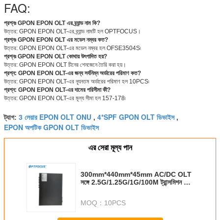
FAQ:
প্রশ্নঃ GPON EPON OLT এর ব্র্যান্ড নাম কি?
উত্তর: GPON EPON OLT-এর ব্র্যান্ড নামটি হল OPTFOCUS।
প্রশ্নঃ GPON EPON OLT এর মডেল নম্বর কত?
উত্তর: GPON EPON OLT-এর মডেল নম্বর হল OFSE3504S৷
প্রশ্নঃ GPON EPON OLT কোথায় উৎপাদিত হয়?
উত্তর: GPON EPON OLT চীনের শেনজেনে তৈরি করা হয়।
প্রশ্ন: GPON EPON OLT-এর জন্য সর্বনিম্ন অর্ডারের পরিমাণ কত?
উত্তর: GPON EPON OLT-এর ন্যূনতম অর্ডারের পরিমাণ হল 10PCS৷
প্রশ্ন: GPON EPON OLT-এর দামের পরিসীমা কী?
উত্তর: GPON EPON OLT-এর মূল্য সীমা হল 157-178৷
3 লেয়ার EPON OLT ONU
4*SPF GPON OLT ডিভাইস
ট্যাগ:
,
,
EPON অপটিক GPON OLT ডিভাইস
এর সেরা মূল্য পান
300mm*440mm*45mm AC/DC OLT
সঙ্গে 2.5G/1.25G/1G/100M ট্রান্সমিশন রেট
20W
MOQ：
10PCS