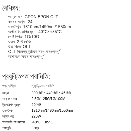
বৈশিষ্ট্য:
পণ্যের নাম: GPON EPON OLT
বন্দরের সংখ্যা: 24
তরঙ্গদৈর্ঘ্য: 1310nm/1490nm/1550nm
অপারেটিং তাপমাত্রা: -40°C~+85°C
পোর্ট স্পিড: 1G/10G
ওজন: 2.6 কেজি
উচ্চ মানের OLT
OLT বিভিন্ন ব্র্যান্ডের সাথে সামঞ্জস্যপূর্ণ
আপলিংক মডেম সামঞ্জস্যপূর্ণ
প্রযুক্তিগত পরামিতি:
পণ্য বৈশিষ্ট্য
প্রযুক্তিগত পরামিতি
মাত্রা
300 মিমি * 440 মিমি * 45 মিমি
সংক্রমণ হার
2.5G/1.25G/1G/100M
ট্রান্সমিশন দূরত্ব
20 কিমি
তরঙ্গদৈর্ঘ্য
1310nm/1490nm/1550nm
শক্তি খরচ
≤20W
অপারেটিং তাপমাত্রা
-40°C~+85°C
ওয়ারেন্টি
3 বছর