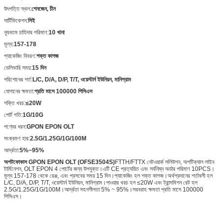
উৎপত্তি স্থল:
শেনজেন, চীন
সার্টিফিকেশন:
সিই
ন্যূনতম চাহিদার পরিমাণ:
10 খানা
মূল্য:
157-178
প্যাকেজিং বিবরণ:
শক্ত কাগজ
ডেলিভারি সময়:
15 দিন
পরিশোধের শর্ত:
L/C, D/A, D/P, T/T, ওয়েস্টার্ন ইউনিয়ন, মানিগ্রাম
যোগানের ক্ষমতা:
প্রতি মাসে 100000 পিসিএস
শক্তি খরচ:
≤20W
পোর্ট গতি:
1G/10G
পণ্যের ধরন:
GPON EPON OLT
সংক্রমণ হার:
2.5G/1.25G/1G/100M
আর্দ্রতা:
5%~95%
অপটফোকাস GPON EPON OLT (OFSE3504S)
FTTH/FTTX নেটওয়ার্ক সলিউশন, অপটিক্যাল লাইন
টার্মিনেশন, OLT EPON 4 পোর্টের জন্য উপযুক্ত।এটি CE প্রত্যয়িত এবং সর্বনিম্ন অর্ডার পরিমাণ 10PCS।
মূল্য 157-178 থেকে রেঞ্জ, এবং প্রসবের সময় 15 দিন।প্যাকেজিং হল শক্ত কাগজ।অর্থপ্রদানের শর্তাবলী হল
L/C, D/A, D/P, T/T, ওয়েস্টার্ন ইউনিয়ন, মানিগ্রাম।পাওয়ার খরচ হল ≤20W এবং ট্রান্সমিশন রেট হল
2.5G/1.25G/1G/100M।আর্দ্রতা সহনশীলতা 5% ~ 95%।সরবরাহ ক্ষমতা প্রতি মাসে 100000
পিসিএস।