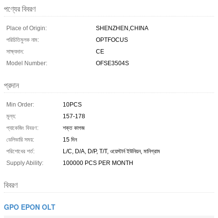
পণ্যের বিবরণ
Place of Origin:
SHENZHEN,CHINA
পরিচিতিমুলক নাম:
OPTFOCUS
সাক্ষ্যদান:
CE
Model Number:
OFSE3504S
প্রদান
Min Order:
10PCS
মূল্য:
157-178
প্যাকেজিং বিবরণ:
শক্ত কাগজ
ডেলিভারি সময়:
15 দিন
পরিশোধের শর্ত:
L/C, D/A, D/P, T/T, ওয়েস্টার্ন ইউনিয়ন, মানিগ্রাম
Supply Ability:
100000 PCS PER MONTH
বিবরণ
GPO EPON OLT