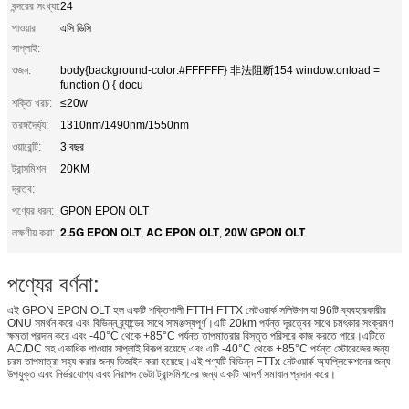
বন্দরের সংখ্যা:
24
পাওয়ার
এসি ডিসি
সাপ্লাই:
ওজন:
body{background-color:#FFFFFF} 非法阻断154 window.onload =
function () { docu
শক্তি খরচ:
≤20w
তরঙ্গদৈর্ঘ্য:
1310nm/1490nm/1550nm
ওয়ারেন্টি:
3 বছর
ট্রান্সমিশন
20KM
দূরত্ব:
পণ্যের ধরন:
GPON EPON OLT
2.5G EPON OLT
AC EPON OLT
20W GPON OLT
লক্ষণীয় করা:
,
,
পণ্যের বর্ণনা:
এই GPON EPON OLT হল একটি শক্তিশালী FTTH FTTX নেটওয়ার্ক সলিউশন যা 96টি ব্যবহারকারীর
ONU সমর্থন করে এবং বিভিন্ন ব্র্যান্ডের সাথে সামঞ্জস্যপূর্ণ।এটি 20km পর্যন্ত দূরত্বের সাথে চমৎকার সংক্রমণ
ক্ষমতা প্রদান করে এবং -40°C থেকে +85°C পর্যন্ত তাপমাত্রার বিস্তৃত পরিসরে কাজ করতে পারে।এটিতে
AC/DC সহ একাধিক পাওয়ার সাপ্লাই বিকল্প রয়েছে এবং এটি -40°C থেকে +85°C পর্যন্ত স্টোরেজের জন্য
চরম তাপমাত্রা সহ্য করার জন্য ডিজাইন করা হয়েছে।এই পণ্যটি বিভিন্ন FTTx নেটওয়ার্ক অ্যাপ্লিকেশনের জন্য
উপযুক্ত এবং নির্ভরযোগ্য এবং নিরাপদ ডেটা ট্রান্সমিশনের জন্য একটি আদর্শ সমাধান প্রদান করে।