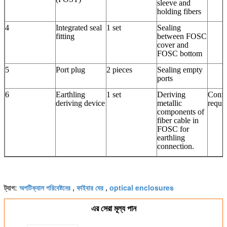
sleeve and
holding fibers
4
Integrated seal
1 set
Sealing
fitting
between FOSC
cover and
FOSC bottom
5
Port plug
2 pieces
Sealing empty
ports
6
Earthling
1 set
Deriving
Confi
deriving device
metallic
requi
components of
fiber cable in
FOSC for
earthling
connection.
অপটিক্যাল পরিবেষ্টনের
ফাইবার ঘের
optical enclosures
ট্যাগ:
,
,
এর সেরা মূল্য পান