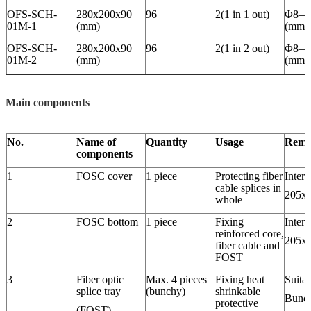
OFS-SCH-
280x200x90
96
2(1 in 1 out)
Φ8—
01M-1
(mm)
(mm)
OFS-SCH-
280x200x90
96
2(1 in 2 out)
Φ8—
01M-2
(mm)
(mm)
Main components
No.
Name of
Quantity
Usage
Rema
components
1
FOSC cover
1 piece
Protecting fiber
Intern
cable splices in
205x
whole
2
FOSC bottom
1 piece
Fixing
Intern
reinforced core,
205x
fiber cable and
FOST
3
Fiber optic
Max. 4 pieces
Fixing heat
Suitab
splice tray
(bunchy)
shrinkable
Bunch
protective
(FOST)