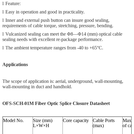
l
Feature:
l
Easy in operation and good in practicality.
l
Inner and external push button can insure good sealing,
requirements of cable torque, stretching, pressure, bending.
l
Vulcanized sealing can meet the Φ8—Φ14 (mm) optical cable
sealing needs with excellent re-package performance.
l
The ambient temperature ranges from -40 to +65
°C
.
Applications
The scope of application is: aerial, underground, wall-mounting,
wall-mounting in duct and handhold.
OFS-SCH-01M Fiber Optic Splice Closure Datasheet
Model No.
Size (mm)
Core capacity
Cable Ports
Max d
L×W×H
(max)
of ca