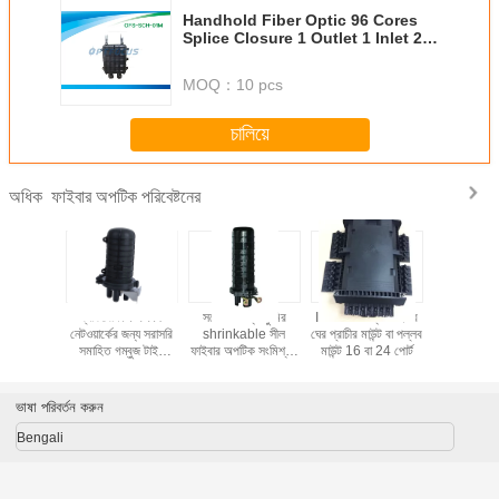
Handhold Fiber Optic 96 Cores
Splice Closure 1 Outlet 1 Inlet 24
Fibers
MOQ：
10 pcs
চালিয়ে
ফাইবার অপটিক পরিবেষ্টনের
অধিক
বুজ ফাইবার
ব্যাকবোন / FTTH
সর্বোচ্চ 6 ট্রে কুমির
IP68 4 টি ট্রে ফাইবার
4 port Mec
 স্প্লাইস
নেটওয়ার্কের জন্য সরাসরি
shrinkable সীল
ঘের প্রাচীর মাউন্ট বা পল্লব
seal,12co
টিটিএর জন্য
সমাহিত গম্বুজ টাইপ
ফাইবার অপটিক সংমিশ্রণ
মাউন্ট 16 বা 24 পোর্ট
1*8/2*8
ি উপাদান
FOSC ফাইবার অপটিক
bunchy fibers জন্য
module t
স্প্লাইস ঘের
সর্বোচ্চ 4 তারের পোর্ট
Fiber O
closu
ভাষা পরিবর্তন করুন
Bengali