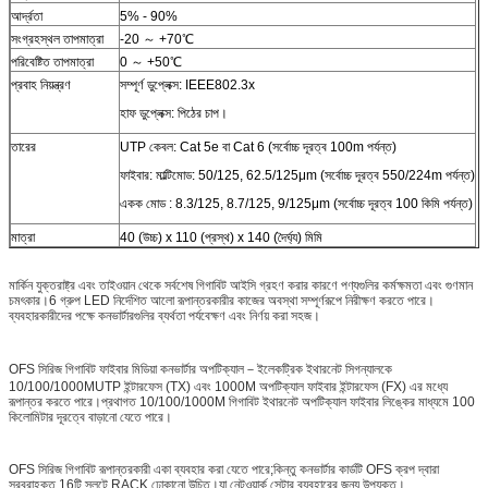
আর্দ্রতা
5% - 90%
সংগ্রহস্থল তাপমাত্রা
-20 ～ +70℃
পরিবেষ্টিত তাপমাত্রা
0 ～ +50℃
প্রবাহ নিয়ন্ত্রণ
সম্পূর্ণ ডুপ্লেক্স: IEEE802.3x
হাফ ডুপ্লেক্স: পিঠের চাপ।
তারের
UTP কেবল: Cat 5e বা Cat 6 (সর্বোচ্চ দূরত্ব 100m পর্যন্ত)
ফাইবার: মাল্টিমোড: 50/125, 62.5/125μm (সর্বোচ্চ দূরত্ব 550/224m পর্যন্ত)
একক মোড : 8.3/125, 8.7/125, 9/125μm (সর্বোচ্চ দূরত্ব 100 কিমি পর্যন্ত)
মাত্রা
40 (উচ্চ) x 110 (প্রস্থ) x 140 (দৈর্ঘ্য) মিমি
মার্কিন যুক্তরাষ্ট্র এবং তাইওয়ান থেকে সর্বশেষ গিগাবিট আইসি গ্রহণ করার কারণে পণ্যগুলির কর্মক্ষমতা এবং গুণমান
চমৎকার।6 গ্রুপ LED নির্দেশিত আলো রূপান্তরকারীর কাজের অবস্থা সম্পূর্ণরূপে নিরীক্ষণ করতে পারে।
ব্যবহারকারীদের পক্ষে কনভার্টারগুলির ব্যর্থতা পর্যবেক্ষণ এবং নির্ণয় করা সহজ।
OFS সিরিজ গিগাবিট ফাইবার মিডিয়া কনভার্টার অপটিক্যাল－ইলেকট্রিক ইথারনেট সিগন্যালকে
10/100/1000MUTP ইন্টারফেস (TX) এবং 1000M অপটিক্যাল ফাইবার ইন্টারফেস (FX) এর মধ্যে
রূপান্তর করতে পারে।প্রথাগত 10/100/1000M গিগাবিট ইথারনেট অপটিক্যাল ফাইবার লিঙ্কের মাধ্যমে 100
কিলোমিটার দূরত্বে বাড়ানো যেতে পারে।
OFS সিরিজ গিগাবিট রূপান্তরকারী একা ব্যবহার করা যেতে পারে;কিন্তু কনভার্টার কার্ডটি OFS ক্রপ দ্বারা
সরবরাহকৃত 16টি স্লটে RACK ঢোকানো উচিত।যা নেটওয়ার্ক সেন্টার ব্যবহারের জন্য উপযুক্ত।