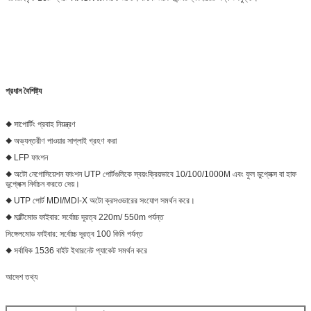
প্রধান বৈশিষ্ট্য
◆ সাপোর্টিং প্রবাহ নিয়ন্ত্রণ
◆ অভ্যন্তরীণ পাওয়ার সাপ্লাই গ্রহণ করা
◆ LFP ফাংশন
◆ অটো নেগোসিয়েশন ফাংশন UTP পোর্টগুলিকে স্বয়ংক্রিয়ভাবে 10/100/1000M এবং ফুল ডুপ্লেক্স বা হাফ
ডুপ্লেক্স নির্বাচন করতে দেয়।
◆ UTP পোর্ট MDI/MDI-X অটো ক্রসওভারের সংযোগ সমর্থন করে।
◆ মাল্টিমোড ফাইবার: সর্বোচ্চ দূরত্ব 220m/ 550m পর্যন্ত
সিঙ্গেলমোড ফাইবার: সর্বোচ্চ দূরত্ব 100 কিমি পর্যন্ত
◆ সর্বাধিক 1536 বাইট ইথারনেট প্যাকেট সমর্থন করে
আদেশ তথ্য