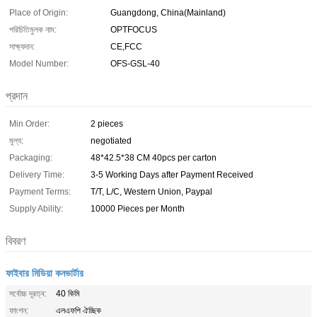
Place of Origin:
Guangdong, China(Mainland)
পরিচিতিমুলক নাম:
OPTFOCUS
সাক্ষ্যদান:
CE,FCC
Model Number:
OFS-GSL-40
প্রদান
Min Order:
2 pieces
মূল্য:
negotiated
Packaging:
48*42.5*38 CM 40pcs per carton
Delivery Time:
3-5 Working Days after Payment Received
Payment Terms:
T/T, L/C, Western Union, Paypal
Supply Ability:
10000 Pieces per Month
বিবরণ
ফাইবার মিডিয়া কনভার্টার
সর্বোচ্চ দূরত্ব:
40 কিমি
ফাংশন:
এলএফপি ঐচ্ছিক