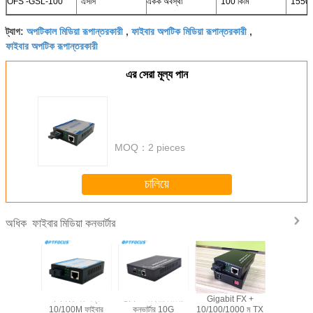
OFS -GSL-100
এসসি
একক অবস্থা
100 কিমি
1550
অপটিকাল মিডিয়া রূপান্তরকারী
ফাইবার অপটিক মিডিয়া রূপান্তরকারী
ট্যাগ:
,
,
ফাইবার অপটিক রূপান্তরকারী
এর সেরা মূল্য পান
MOQ：
2 pieces
চালিয়ে
ফাইবার মিডিয়া কনভার্টার
অধিক
Price
FTTH এর জন্য
SFP+ ফাইবার মিডিয়া
Gigabit FX +
Fiber M
 switch
10/100M ফাইবার
কনভার্টার 10G
10/100/1000 ম TX
Conver