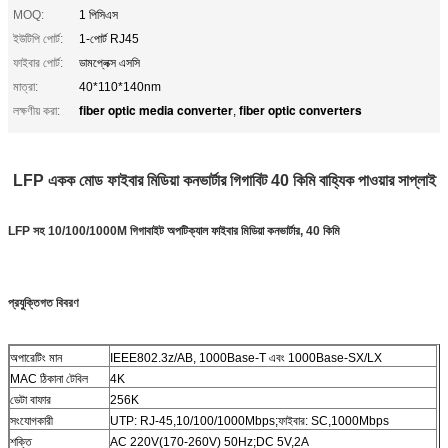
MOQ:
1 পিসিএস
ইউটিপি পোর্ট:
1-পোর্ট RJ45
ফাইবার পোর্ট:
ডামপ্লেক্স এসসি
মাত্রা:
40*110*140nm
fiber optic media converter
fiber optic converters
লক্ষণীয় করা:
,
LFP একক মোড ফাইবার মিডিয়া কনভার্টার গিগাবিট 40 কিমি বাহ্যিক পাওয়ার সাপ্লাই
LFP সহ 10/100/1000M গিগাবাইট অপটিক্যাল ফাইবার মিডিয়া কনভার্টার, 40 কিমি
প্রযুক্তিগত বিবরণ
অপারেটিং মান
IEEE802.3z/AB, 1000Base-T এবং 1000Base-SX/LX
MAC ঠিকানা টেবিল
4K
ডেটা বাফার
256K
সংযোগকারী
UTP: RJ-45,10/100/1000Mbps;ফাইবার: SC,1000Mbps
শক্তি
AC 220V(170-260V) 50Hz;DC 5V,2A